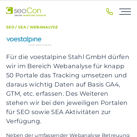
S
k
i
p
SEO / SEA / WEBANALYSE
t
o
p
r
Für die voestalpine Stahl GmbH dürfen
i
wir im Bereich Webanalyse für knapp
m
50 Portale das Tracking umsetzen und
a
daraus wichtig Daten auf Basis GA4,
r
y
GTM, etc. erfassen. Des Weiteren
n
stehen wir bei den jeweiligen Portalen
a
für SEO sowie SEA Aktivitäten zur
v
Verfügung.
i
g
Neben der umfassender Webanalyse Betreuung
a