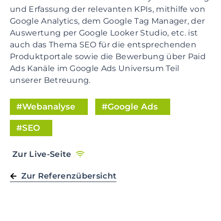
und Erfassung der relevanten KPIs, mithilfe von
t
Google Analytics, dem Google Tag Manager, der
i
Auswertung per Google Looker Studio, etc. ist
o
auch das Thema SEO für die entsprechenden
n
Produktportale sowie die Bewerbung über Paid
S
Ads Kanäle im Google Ads Universum Teil
k
unserer Betreuung.
i
p
t
Webanalyse
Google Ads
o
SEO
m
a
i
Zur Live-Seite
n
c
Zur Referenzübersicht
o
n
t