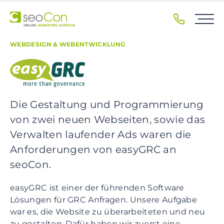
S
k
i
p
WEBDESIGN & WEBENTWICKLUNG
t
o
p
r
i
Die Gestaltung und Programmierung
m
von zwei neuen Webseiten, sowie das
a
Verwalten laufender Ads waren die
r
Anforderungen von easyGRC an
y
n
seoCon.
a
v
easyGRC ist einer der führenden Software
i
Lösungen für GRC Anfragen. Unsere Aufgabe
g
war es, die Website zu überarbeiteten und neu
a
zu gestalten. Dafür haben wir zuerst eine