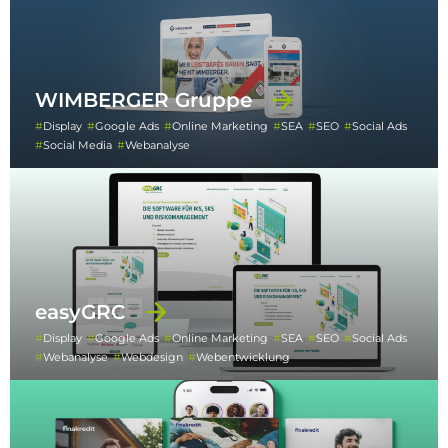
WIMBERGER Gruppe
Display
Google Ads
Online Marketing
SEA
SEO
Social Ads
Social Media
Webanalyse
easyGRC
Display
Google Ads
Online Marketing
SEA
SEO
Social Ads
Webanalyse
Webdesign
Webentwicklung