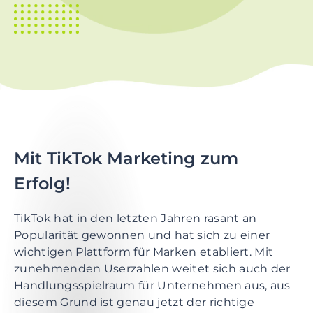
t
i
o
n
S
k
i
p
t
Mit TikTok Marketing zum
o
Erfolg!
m
a
i
TikTok hat in den letzten Jahren rasant an
n
Popularität gewonnen und hat sich zu einer
c
wichtigen Plattform für Marken etabliert. Mit
o
zunehmenden Userzahlen weitet sich auch der
n
Handlungsspielraum für Unternehmen aus, aus
t
diesem Grund ist genau jetzt der richtige