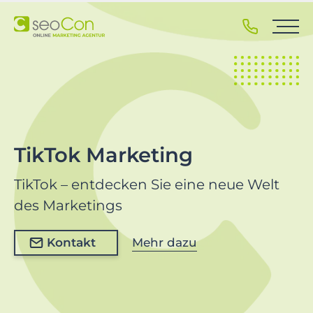
S
k
i
p
t
o
p
r
i
TikTok Marketing
m
a
TikTok – entdecken Sie eine neue Welt
r
des Marketings
y
n
Kontakt
Mehr dazu
a
v
i
g
a