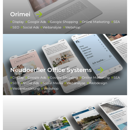
Orimei
Display
Google Ads
Google Shopping
Online Marketing
SEA
SEO
Social Ads
Webanalyse
Webshop
Neudoerfler Office Systems
Display
Google Ads
Google Shopping
Online Marketing
SEA
SEO
Social Ads
Social Media
Webanalyse
Webdesign
Webentwicklung
Webshop