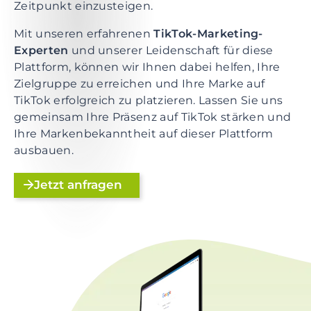
e
Zeitpunkt einzusteigen.
n
Mit unseren erfahrenen
TikTok-Marketing-
t
Experten
und unserer Leidenschaft für diese
S
Plattform, können wir Ihnen dabei helfen, Ihre
k
Zielgruppe zu erreichen und Ihre Marke auf
i
TikTok erfolgreich zu platzieren. Lassen Sie uns
p
gemeinsam Ihre Präsenz auf TikTok stärken und
t
Ihre Markenbekanntheit auf dieser Plattform
o
ausbauen.
f
o
Jetzt anfragen
o
t
e
r