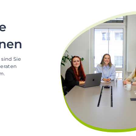
e
nnen
sind Sie
beraten
m.