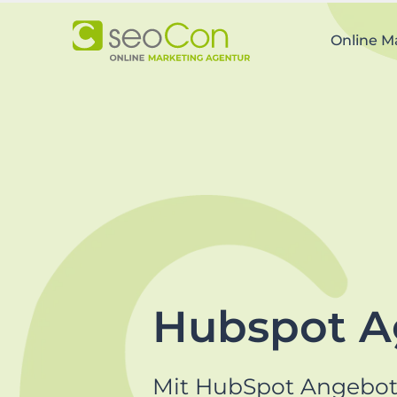
Skip
to
Online M
primary
navigation
Skip
to
main
content
Skip
to
footer
Hubspot A
Mit HubSpot Angebot