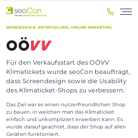
S
k
i
p
WEBDESIGN & -ENTWICKLUNG, ONLINE MARKETING
t
o
p
r
Für den Verkaufsstart des OÖVV
i
m
Klimatickets wurde seoCon beauftragt,
a
dass Screendesign sowie die Usability
r
des Klimaticket-Shops zu verbessern.
y
n
Das Ziel war es einen nutzerfreundlichen Shop
a
zu bauen, in welchen man das Klimaticket
v
einfach und unkompliziert erwerben kann. Es
i
wurde darauf geachtet, dass der Shop auf allen
g
Geräten funktioniert.
a