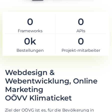
e
n
t
0
0
S
k
i
Frameworks
APIs
p
0
k
0
t
o
Bestellungen
Projekt-mitarbeiter
f
o
o
Webdesign &
t
e
Webentwicklung, Online
r
Marketing
OÖVV Klimaticket
Ziel der OÖVG ist es, für die Bevölkerung in