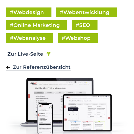
t
Webdesign
Webentwicklung
i
o
Online Marketing
SEO
n
S
Webanalyse
Webshop
k
i
Zur Live-Seite
p
t
Zur Referenzübersicht
o
m
a
i
n
c
o
n
t