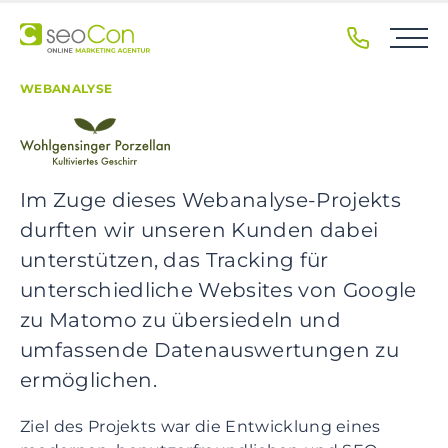
S
k
i
p
WEBANALYSE
t
o
p
r
Im Zuge dieses Webanalyse-Projekts
i
m
durften wir unseren Kunden dabei
a
unterstützen, das Tracking für
r
unterschiedliche Websites von Google
y
zu Matomo zu übersiedeln und
n
a
umfassende Datenauswertungen zu
v
ermöglichen.
i
g
Ziel des Projekts war die Entwicklung eines
a