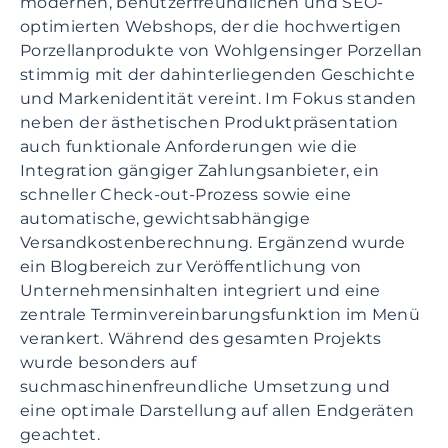
modernen, benutzerfreundlichen und SEO-
t
optimierten Webshops, der die hochwertigen
i
Porzellanprodukte von Wohlgensinger Porzellan
o
stimmig mit der dahinterliegenden Geschichte
n
und Markenidentität vereint. Im Fokus standen
S
neben der ästhetischen Produktpräsentation
k
auch funktionale Anforderungen wie die
i
Integration gängiger Zahlungsanbieter, ein
p
schneller Check-out-Prozess sowie eine
t
automatische, gewichtsabhängige
o
Versandkostenberechnung. Ergänzend wurde
m
ein Blogbereich zur Veröffentlichung von
a
Unternehmensinhalten integriert und eine
i
zentrale Terminvereinbarungsfunktion im Menü
n
verankert. Während des gesamten Projekts
c
wurde besonders auf
o
suchmaschinenfreundliche Umsetzung und
n
eine optimale Darstellung auf allen Endgeräten
t
geachtet.