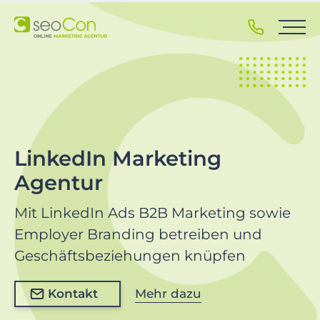
S
k
i
p
t
o
p
r
i
LinkedIn Marketing
m
Agentur
a
r
Mit LinkedIn Ads B2B Marketing sowie
y
n
Employer Branding betreiben und
a
Geschäftsbeziehungen knüpfen
v
i
Kontakt
Mehr dazu
g
a