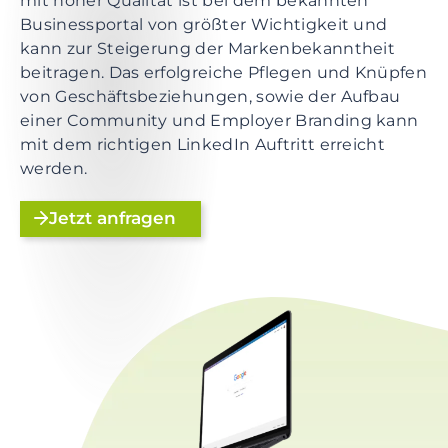
mit hoher Qualität ist bei dem bekannten
e
Businessportal von größter Wichtigkeit und
n
kann zur Steigerung der Markenbekanntheit
t
beitragen. Das erfolgreiche Pflegen und Knüpfen
S
von Geschäftsbeziehungen, sowie der Aufbau
k
einer Community und Employer Branding kann
i
mit dem richtigen LinkedIn Auftritt erreicht
p
werden.
t
o
Jetzt anfragen
f
o
o
t
e
r