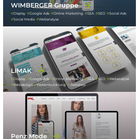
WIMBERGER Gruppe
Display
Google Ads
Online Marketing
SEA
SEO
Social Ads
Social Media
Webanalyse
LIMAK
Display
Google Ads
Online Marketing
SEA
SEO
Webanalyse
Webdesign
Webentwicklung
Webshop
Penz Mode