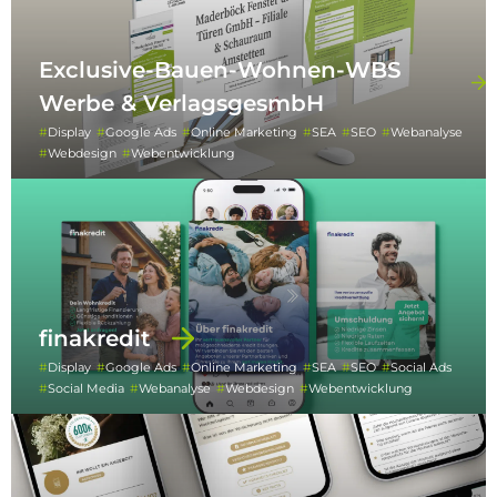
Exclusive-Bauen-Wohnen-WBS
Werbe & VerlagsgesmbH
Display
Google Ads
Online Marketing
SEA
SEO
Webanalyse
Webdesign
Webentwicklung
finakredit
Display
Google Ads
Online Marketing
SEA
SEO
Social Ads
Social Media
Webanalyse
Webdesign
Webentwicklung