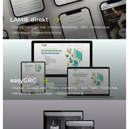
LAMIE direkt
Display
Google Ads
Online Marketing
SEO
Webanalyse
Webdesign
Webentwicklung
easyGRC
Display
Google Ads
Online Marketing
SEA
SEO
Social Ads
Webanalyse
Webdesign
Webentwicklung