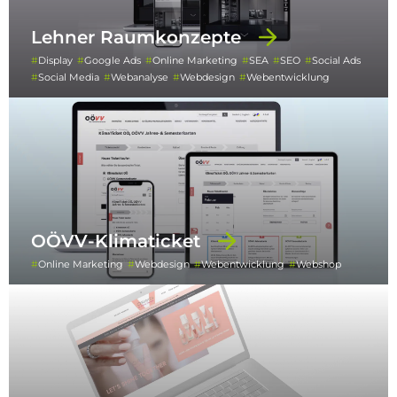
Lehner Raumkonzepte
Display
Google Ads
Online Marketing
SEA
SEO
Social Ads
Social Media
Webanalyse
Webdesign
Webentwicklung
OÖVV-Klimaticket
Online Marketing
Webdesign
Webentwicklung
Webshop