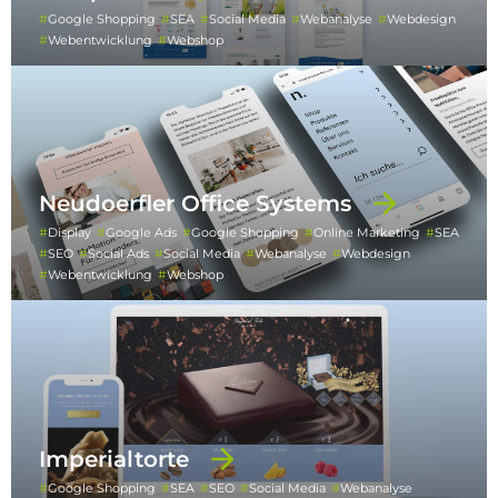
Google Shopping
SEA
Social Media
Webanalyse
Webdesign
Webentwicklung
Webshop
Neudoerfler Office Systems
Display
Google Ads
Google Shopping
Online Marketing
SEA
SEO
Social Ads
Social Media
Webanalyse
Webdesign
Webentwicklung
Webshop
Imperialtorte
Google Shopping
SEA
SEO
Social Media
Webanalyse