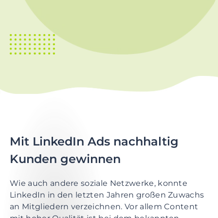
t
i
o
n
S
k
i
p
t
o
m
a
Mit LinkedIn Ads nachhaltig
i
Kunden gewinnen
n
c
Wie auch andere soziale Netzwerke, konnte
o
LinkedIn in den letzten Jahren großen Zuwachs
n
an Mitgliedern verzeichnen. Vor allem Content
t