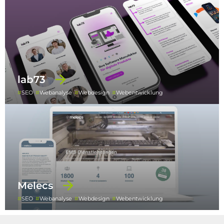
lab73
SEO
Webanalyse
Webdesign
Webentwicklung
Melecs
SEO
Webanalyse
Webdesign
Webentwicklung