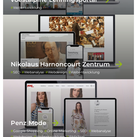
Webentwicklung
Nikolaus Harnoncourt Zentrum
SEO
Webanalyse
Webdesign
Webentwicklung
Penz Mode
Google Shopping
Online Marketing
SEO
Webanalyse
Webdesign
Webentwicklung
Webshop