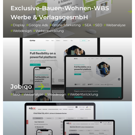
Exclusive-Bauen-Wohnen-WBS
Werbe & VerlagsgesmbH
Display
Google Ads
Online Marketing
SEA
SEO
Webanalyse
Webdesign
Webentwicklung
Jobiqo
SEO
Webanalyse
Webdesign
Webentwicklung