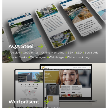
AQA Steel
Display
Google Ads
Online Marketing
SEA
SEO
Social Ads
Social Media
Webanalyse
Webdesign
Webentwicklung
Wertpräsent
Google Ads
SEO
Webentwicklung