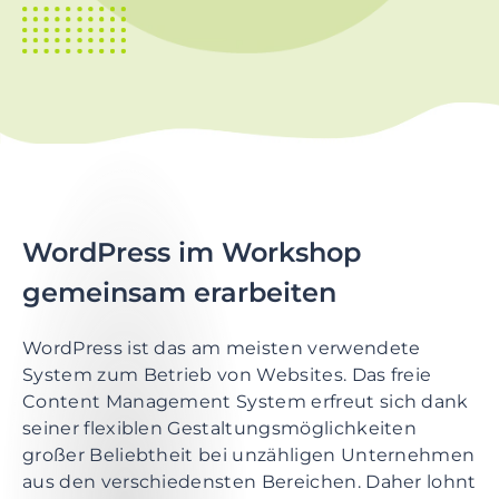
t
i
o
n
S
k
i
p
t
WordPress im Workshop
o
gemeinsam erarbeiten
m
a
i
WordPress ist das am meisten verwendete
n
System zum Betrieb von Websites. Das freie
c
Content Management System erfreut sich dank
o
seiner flexiblen Gestaltungsmöglichkeiten
n
großer Beliebtheit bei unzähligen Unternehmen
t
aus den verschiedensten Bereichen. Daher lohnt