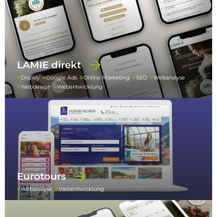
LAMIE direkt
Display
Google Ads
Online Marketing
SEO
Webanalyse
Webdesign
Webentwicklung
Eurotours
Webanalyse
Webentwicklung