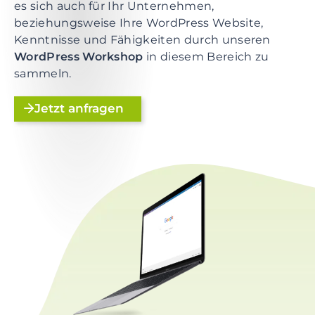
e
es sich auch für Ihr Unternehmen,
n
beziehungsweise Ihre WordPress Website,
t
Kenntnisse und Fähigkeiten durch unseren
S
WordPress Workshop
in diesem Bereich zu
k
sammeln.
i
p
Jetzt anfragen
t
o
f
o
o
t
e
r