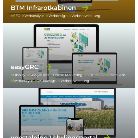
BTM Infrarotkabinen
SEO
Webanalyse
Webdesign
Webentwicklung
easyGRC
Display
Google Ads
Online Marketing
SEA
SEO
Social Ads
Webanalyse
Webdesign
Webentwicklung
voestalpine Lehrlingsportal