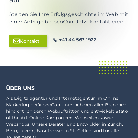
auf
Starten Sie Ihre Erfolgsgeschichte im Web mit
einer Anfrage bei seoCon. Jetzt kontaktieren!
+41 44 563 1922
Kontakt
ÜBER UNS
Als
Digitalagentur
und
Internetagentur
im
Online
Marketing
berät seoCon Unternehmen aller Branchen
hinsichtlich deren Webauftritten und entwickelt State
of the Art Online Kampagnen, Webseiten sowie
Webshops. Unsere Berater und Entwickler in
Zürich
,
Bern
,
Luzern
,
Basel
sowie in
St. Gallen
sind für alle
ToDos bereit!