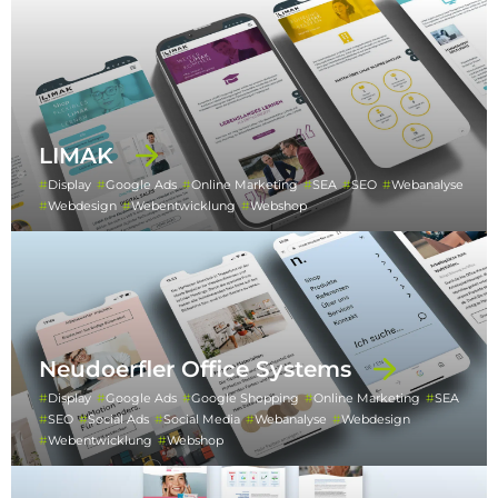
LIMAK
Display
Google Ads
Online Marketing
SEA
SEO
Webanalyse
Webdesign
Webentwicklung
Webshop
Neudoerfler Office Systems
Display
Google Ads
Google Shopping
Online Marketing
SEA
SEO
Social Ads
Social Media
Webanalyse
Webdesign
Webentwicklung
Webshop