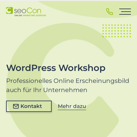
S
k
i
p
t
o
p
r
i
WordPress Workshop
m
a
Professionelles Online Erscheinungsbild
r
auch für Ihr Unternehmen
y
n
Kontakt
Mehr dazu
a
v
i
g
a