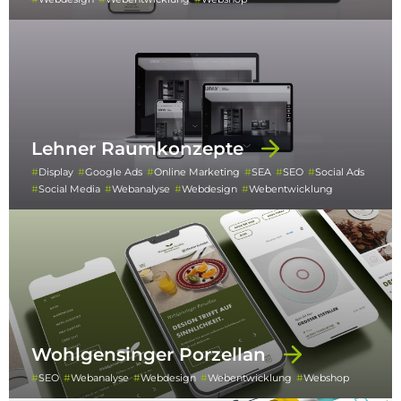
Lehner Raumkonzepte
Display
Google Ads
Online Marketing
SEA
SEO
Social Ads
Social Media
Webanalyse
Webdesign
Webentwicklung
Wohlgensinger Porzellan
SEO
Webanalyse
Webdesign
Webentwicklung
Webshop