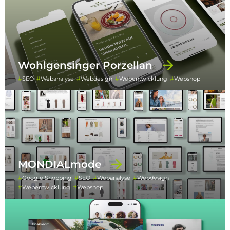
Wohlgensinger Porzellan
SEO
Webanalyse
Webdesign
Webentwicklung
Webshop
MONDIALmode
Google Shopping
SEO
Webanalyse
Webdesign
Webentwicklung
Webshop