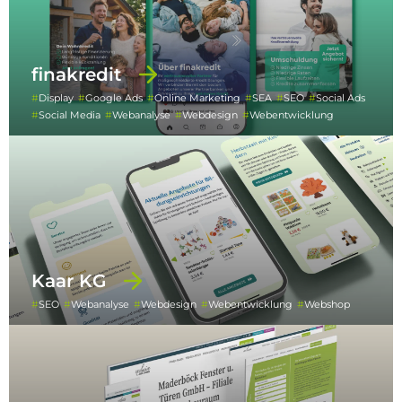
finakredit
Display
Google Ads
Online Marketing
SEA
SEO
Social Ads
Social Media
Webanalyse
Webdesign
Webentwicklung
Kaar KG
SEO
Webanalyse
Webdesign
Webentwicklung
Webshop