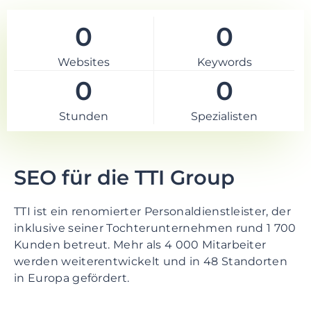
e
n
0
0
t
S
Websites
Keywords
k
0
0
i
p
Stunden
Spezialisten
t
o
f
o
SEO für die TTI Group
o
t
TTI ist ein renomierter Personaldienstleister, der
e
inklusive seiner Tochterunternehmen rund 1 700
r
Kunden betreut. Mehr als 4 000 Mitarbeiter
werden weiterentwickelt und in 48 Standorten
in Europa gefördert.