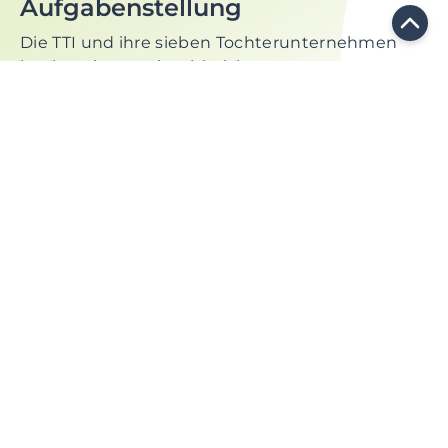
Aufgabenstellung
Die TTI und ihre sieben Tochterunternehmen
konkrurrieren mit zahlreichen
Personaldienstleistern in Österreich und
Deutschland. Durch das Roll-Out von Google for
Jobs haben sich die Rahembedingungen im
Personalsektor geändert: Jobinteressierte finden
Stelleninserate direkt in der Google-Suche. Ziel
für TTI ist nachhaltige Top-Platzierungen bei
organischen Suchanfragen zu erzielen. Da auch
die Konkurrenz verstärkt im Online-Sektor
vertreten ist, ist eine umfassende
SEO
-Strategie
notwendig.