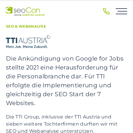
S
k
i
p
SEO & WEBANALYSE
t
o
p
r
Die Ankündigung von Google for Jobs
i
stellte 2021 eine Herausforderung für
m
a
die Personalbranche dar. Für TTI
r
erfolgte die Implementierung und
y
gleichzeitig der SEO Start der 7
n
Websites.
a
v
Die TTI Group, inklusive der TTI Austria und
i
sieben weitere Tochterfirmen durften wir mit
g
SEO und Webanalyse unterstützen.
a