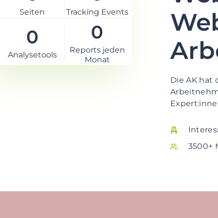
Seiten
Tracking Events
Web
0
0
Arb
Reports jeden
Analysetools
Monat
Die AK hat d
Arbeitnehm
Expert:inne
Intere
3500+ M