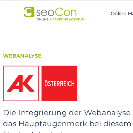
Skip
to
Online M
primary
navigation
Skip
to
main
content
WEBANALYSE
Skip
to
footer
Die Integrierung der Webanalyse
das Hauptaugenmerk bei diesem 