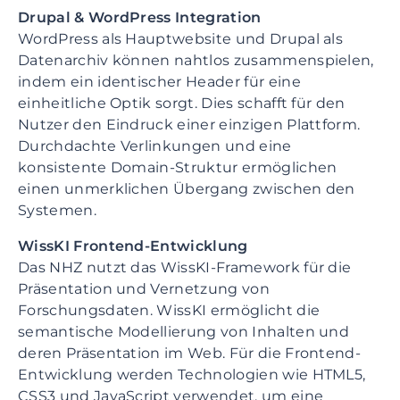
Drupal & WordPress Integration
t
WordPress als Hauptwebsite und Drupal als
i
Datenarchiv können nahtlos zusammenspielen,
o
indem ein identischer Header für eine
n
einheitliche Optik sorgt. Dies schafft für den
S
Nutzer den Eindruck einer einzigen Plattform.
k
Durchdachte Verlinkungen und eine
i
konsistente Domain-Struktur ermöglichen
p
einen unmerklichen Übergang zwischen den
t
Systemen.
o
m
WissKI Frontend-Entwicklung
a
Das NHZ nutzt das WissKI-Framework für die
i
Präsentation und Vernetzung von
n
Forschungsdaten. WissKI ermöglicht die
c
semantische Modellierung von Inhalten und
o
deren Präsentation im Web. Für die Frontend-
n
Entwicklung werden Technologien wie HTML5,
t
CSS3 und JavaScript verwendet, um eine