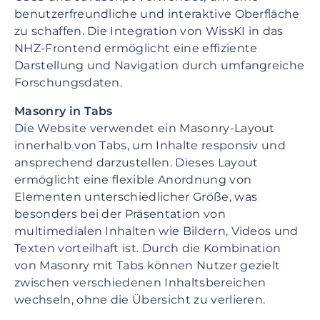
e
benutzerfreundliche und interaktive Oberfläche
n
zu schaffen. Die Integration von WissKI in das
t
NHZ-Frontend ermöglicht eine effiziente
S
Darstellung und Navigation durch umfangreiche
k
Forschungsdaten.
i
p
Masonry in Tabs
t
Die Website verwendet ein Masonry-Layout
o
innerhalb von Tabs, um Inhalte responsiv und
f
ansprechend darzustellen. Dieses Layout
o
ermöglicht eine flexible Anordnung von
o
Elementen unterschiedlicher Größe, was
t
besonders bei der Präsentation von
e
multimedialen Inhalten wie Bildern, Videos und
r
Texten vorteilhaft ist. Durch die Kombination
von Masonry mit Tabs können Nutzer gezielt
zwischen verschiedenen Inhaltsbereichen
wechseln, ohne die Übersicht zu verlieren.