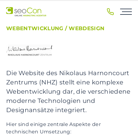
S
k
i
p
WEBENTWICKLUNG / WEBDESIGN
t
o
p
r
i
m
Die Website des Nikolaus Harnoncourt
a
Zentrums (NHZ) stellt eine komplexe
r
Webentwicklung dar, die verschiedene
y
n
moderne Technologien und
a
Designansätze integriert.
v
i
Hier sind einige zentrale Aspekte der
g
technischen Umsetzung:
a