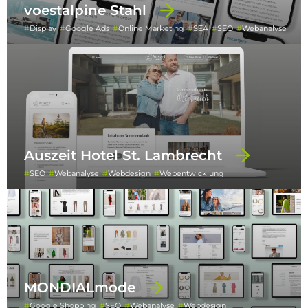
voestalpine Stahl
Display
Google Ads
Online Marketing
SEA
SEO
Webanalyse
Auszeit Hotel St. Lambrecht
SEO
Webanalyse
Webdesign
Webentwicklung
MONDIALmode
Google Shopping
SEO
Webanalyse
Webdesign