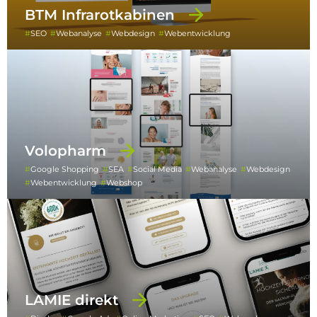
BTM Infrarotkabinen
SEO
Webanalyse
Webdesign
Webentwicklung
Volopharm
Google Shopping
SEA
Social Media
Webanalyse
Webdesign
Webentwicklung
Webshop
LAMIE direkt