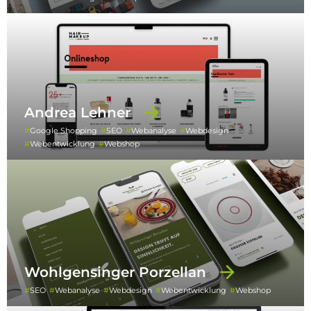
Andrea Lehner
Google Shopping
SEO
Webanalyse
Webdesign
Webentwicklung
Webshop
Wohlgensinger Porzellan
SEO
Webanalyse
Webdesign
Webentwicklung
Webshop