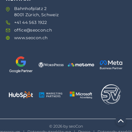
Bahnhofplatz 2
8001 Zürich, Schweiz
+41 44 563 1922
office@seocon.ch
www.seocon.ch
© 2026 by seoCon
Impressum
Datenschutzerklärung
Presse
Datenschutzerkl