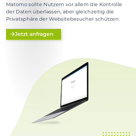
e
Matomo sollte Nutzern vor allem die Kontrolle
n
der Daten überlassen, aber gleichzeitig die
t
Privatsphäre der Websitebesucher schützen.
S
k
Jetzt anfragen
i
p
t
o
f
o
o
t
e
r