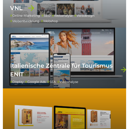
VNL
Online Marketing
SEO
Webanalyse
Webdesign
Webentwicklung
Webshop
Italienische Zentrale für Tourismus
ENIT
Display
Google Ads
SEA
Webanalyse