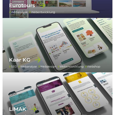
Eurotours
Webanalyse
Webentwicklung
Kaar KG
SEO
Webanalyse
Webdesign
Webentwicklung
Webshop
LIMAK