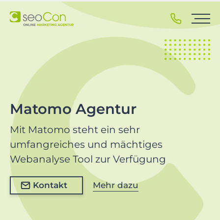
S
k
i
p
t
o
p
r
i
Matomo Agentur
m
a
Mit Matomo steht ein sehr
r
umfangreiches und mächtiges
y
Webanalyse Tool zur Verfügung
n
a
v
Kontakt
Mehr dazu
i
g
a