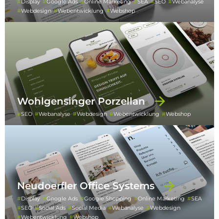
Display
Google Ads
Online Marketing
SEA
SEO
Webanalyse
Webdesign
Webentwicklung
Webshop
Wohlgensinger Porzellan
SEO
Webanalyse
Webdesign
Webentwicklung
Webshop
Neudoerfler Office Systems
Display
Google Ads
Google Shopping
Online Marketing
SEA
SEO
Social Ads
Social Media
Webanalyse
Webdesign
Webentwicklung
Webshop