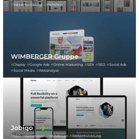
Webentwicklung
Webshop
WIMBERGER Gruppe
Display
Google Ads
Online Marketing
SEA
SEO
Social Ads
Social Media
Webanalyse
Jobiqo
SEO
Webanalyse
Webdesign
Webentwicklung