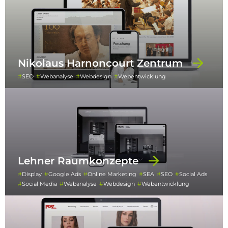
Nikolaus Harnoncourt Zentrum
SEO
Webanalyse
Webdesign
Webentwicklung
Lehner Raumkonzepte
Display
Google Ads
Online Marketing
SEA
SEO
Social Ads
Social Media
Webanalyse
Webdesign
Webentwicklung