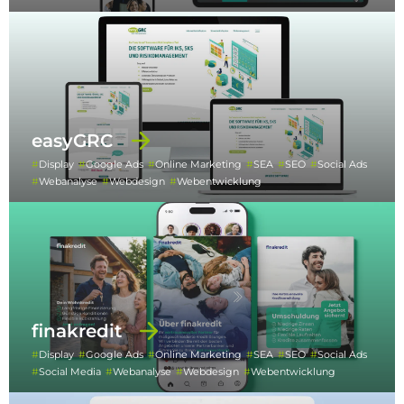
easyGRC
Display
Google Ads
Online Marketing
SEA
SEO
Social Ads
Webanalyse
Webdesign
Webentwicklung
finakredit
Display
Google Ads
Online Marketing
SEA
SEO
Social Ads
Social Media
Webanalyse
Webdesign
Webentwicklung