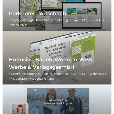
Parkhotel Pörtschach
Display
Google Ads
Online Marketing
SEA
SEO
Social Ads
Webanalyse
Exclusive-Bauen-Wohnen-WBS
Werbe & VerlagsgesmbH
Display
Google Ads
Online Marketing
SEA
SEO
Webanalyse
Webdesign
Webentwicklung