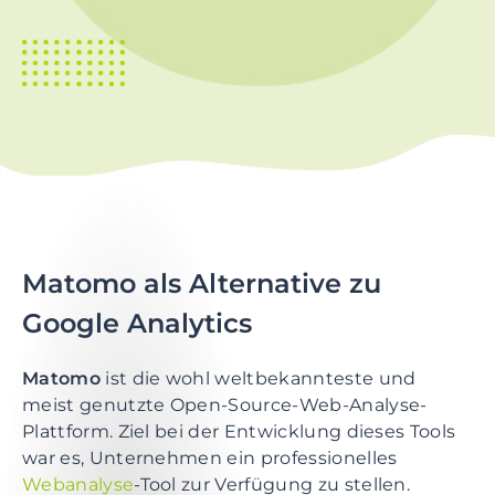
t
i
o
n
S
k
i
p
t
o
Matomo als Alternative zu
m
a
Google Analytics
i
n
Matomo
ist die wohl weltbekannteste und
c
meist genutzte Open-Source-Web-Analyse-
o
Plattform. Ziel bei der Entwicklung dieses Tools
n
war es, Unternehmen ein professionelles
t
Webanalyse
-Tool zur Verfügung zu stellen.