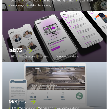
Display
Google Ads
Online Marketing
SEO
Webanalyse
Webdesign
Webentwicklung
lab73
SEO
Webanalyse
Webdesign
Webentwicklung
Melecs
SEO
Webanalyse
Webdesign
Webentwicklung