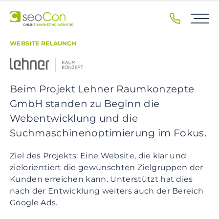
S
k
i
p
WEBSITE RELAUNCH
t
o
p
Beim Projekt Lehner Raumkonzepte
r
i
GmbH standen zu Beginn die
m
Webentwicklung und die
a
Suchmaschinenoptimierung im Fokus.
r
y
Ziel des Projekts: Eine Website, die klar und
n
zielorientiert die gewünschten Zielgruppen der
a
Kunden erreichen kann. Unterstützt hat dies
v
nach der Entwicklung weiters auch der Bereich
i
Google Ads.
g
a