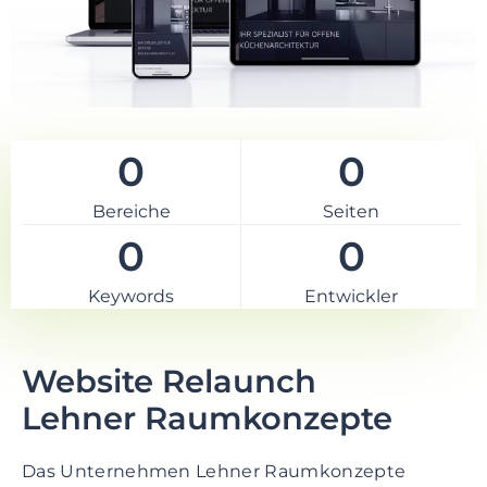
e
n
t
S
k
i
0
0
p
t
Bereiche
Seiten
o
f
0
0
o
o
Keywords
Entwickler
t
e
r
Website Relaunch
Lehner Raumkonzepte
Das Unternehmen Lehner Raumkonzepte