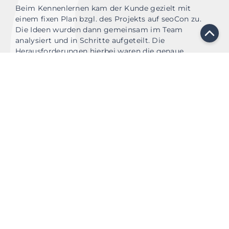
Beim Kennenlernen kam der Kunde gezielt mit
einem fixen Plan bzgl. des Projekts auf seoCon zu.
Die Ideen wurden dann gemeinsam im Team
analysiert und in Schritte aufgeteilt. Die
Herausforderungen hierbei waren die genaue
Zielgruppe des Kunden mit den Umsetzungen in
allen Bereichen zu erreichen.
02
Design und Entwicklung
Ziel und Kundenwunsch wurden durch das Design
zusammengebracht. Das Screendesign zeigt ein
geradliniges und klares Design mit dem Fokus auf
die Bildwelt der Projekte. Die Entwicklung konnte
dies optimal in das CMS WordPress übernehmen
und umsetzen. Funktionen zur Kontaktaufnahme
waren hier eine der Prioritäten, die als eine von
vielen weiteren eingebaut wurden.