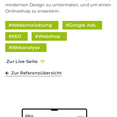
modernen Design zu untermalen, und um einen
t
Onlineshop zu erweitern.
i
o
n
Webentwicklung
Google Ads
S
SEO
Webshop
k
i
Webanalyse
p
t
o
Zur Live-Seite
m
Zur Referenzübersicht
a
i
n
c
o
n
t