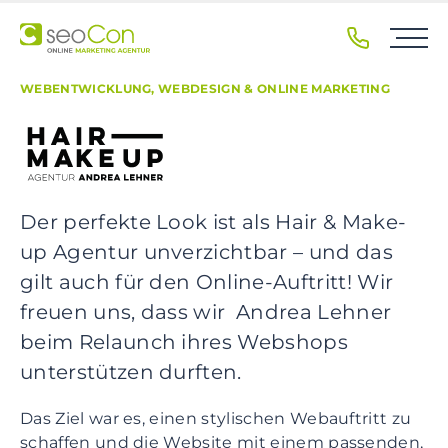
S
k
i
p
WEBENTWICKLUNG, WEBDESIGN & ONLINE MARKETING
t
o
p
r
i
Der perfekte Look ist als Hair & Make-
m
up Agentur unverzichtbar – und das
a
r
gilt auch für den Online-Auftritt! Wir
y
freuen uns, dass wir Andrea Lehner
n
beim Relaunch ihres Webshops
a
unterstützen durften.
v
i
Das Ziel war es, einen stylischen Webauftritt zu
g
schaffen und die Website mit einem passenden,
a