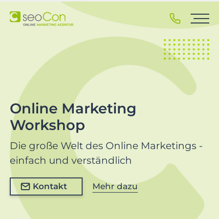
S
k
i
p
t
o
p
r
i
Online Marketing
m
Workshop
a
r
Die große Welt des Online Marketings -
y
n
einfach und verständlich
a
v
Kontakt
Mehr dazu
i
g
a