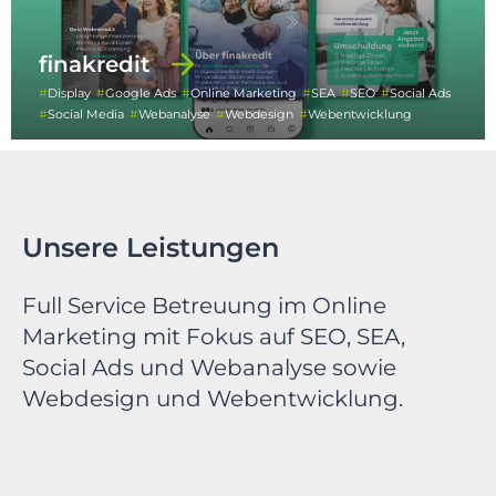
finakredit
Display
Google Ads
Online Marketing
SEA
SEO
Social Ads
Social Media
Webanalyse
Webdesign
Webentwicklung
Unsere Leistungen
Full Service Betreuung im Online
Marketing mit Fokus auf SEO, SEA,
Social Ads und Webanalyse sowie
Webdesign und Webentwicklung.