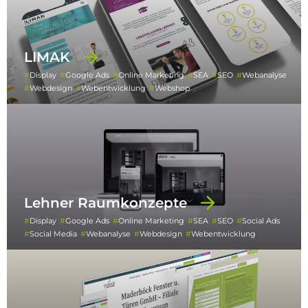
LIMAK
Display
Google Ads
Online Marketing
SEA
SEO
Webanalyse
Webdesign
Webentwicklung
Webshop
Lehner Raumkonzepte
Display
Google Ads
Online Marketing
SEA
SEO
Social Ads
Social Media
Webanalyse
Webdesign
Webentwicklung