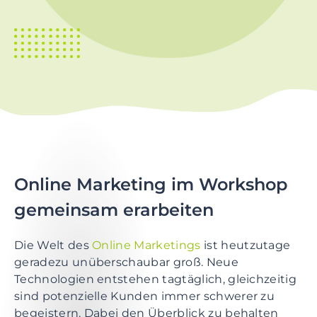
t
i
o
n
S
k
i
p
t
o
Online Marketing im Workshop
m
a
gemeinsam erarbeiten
i
n
Die Welt des
Online Marketings
ist heutzutage
c
geradezu unüberschaubar groß. Neue
o
Technologien entstehen tagtäglich, gleichzeitig
n
sind potenzielle Kunden immer schwerer zu
t
begeistern. Dabei den Überblick zu behalten