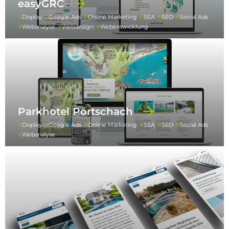
easyGRC
Display
Google Ads
Online Marketing
SEA
SEO
Social Ads
Webanalyse
Webdesign
Webentwicklung
Parkhotel Pörtschach
Display
Google Ads
Online Marketing
SEA
SEO
Social Ads
Webanalyse