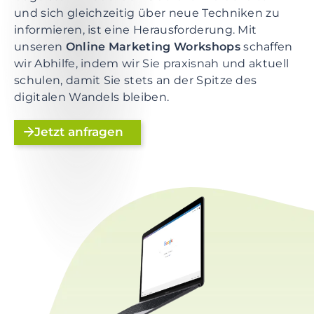
e
und sich gleichzeitig über neue Techniken zu
n
informieren, ist eine Herausforderung. Mit
t
unseren
Online Marketing Workshops
schaffen
S
wir Abhilfe, indem wir Sie praxisnah und aktuell
k
schulen, damit Sie stets an der Spitze des
i
digitalen Wandels bleiben.
p
t
Jetzt anfragen
o
f
o
o
t
e
r