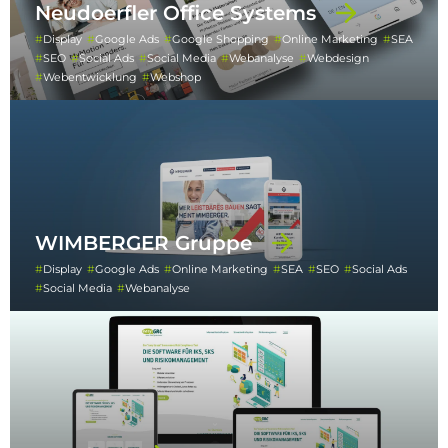
Neudoerfler Office Systems
Display
Google Ads
Google Shopping
Online Marketing
SEA
SEO
Social Ads
Social Media
Webanalyse
Webdesign
Webentwicklung
Webshop
WIMBERGER Gruppe
Display
Google Ads
Online Marketing
SEA
SEO
Social Ads
Social Media
Webanalyse