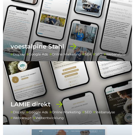
voestalpine Stahl
Display
Google Ads
Online Marketing
SEA
SEO
Webanalyse
LAMIE direkt
Display
Google Ads
Online Marketing
SEO
Webanalyse
Webdesign
Webentwicklung