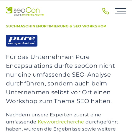
S
k
i
p
SUCHMASCHINENOPTIMIERUNG & SEO WORKSHOP
t
o
p
r
Für das Unternehmen Pure
i
Encapsulations durfte seoCon nicht
m
nur eine umfassende SEO-Analyse
a
r
durchführen, sondern auch beim
y
Unternehmen selbst vor Ort einen
n
Workshop zum Thema SEO halten.
a
v
Nachdem unsere Experten zuerst eine
i
umfassende
Keywordrecherche
durchgeführt
g
haben, wurden die Ergebnisse sowie weitere
a