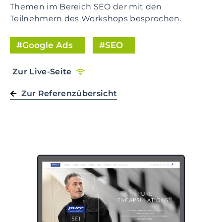
Themen im Bereich SEO der mit den
t
Teilnehmern des Workshops besprochen.
i
o
Google Ads
SEO
n
S
k
Zur Live-Seite
i
p
Zur Referenzübersicht
t
o
m
a
i
n
c
o
n
t