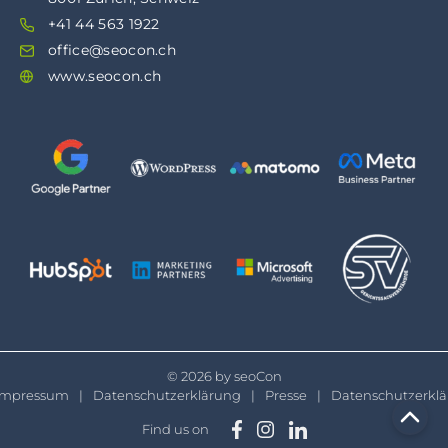
+41 44 563 1922
office@seocon.ch
www.seocon.ch
© 2026 by seoCon
Impressum
Datenschutzerklärung
Presse
Datenschutzerkl
Find us on