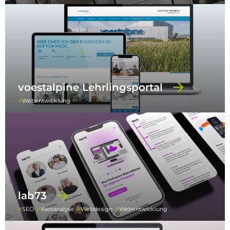
voestalpine Lehrlingsportal
Webentwicklung
lab73
SEO
Webanalyse
Webdesign
Webentwicklung