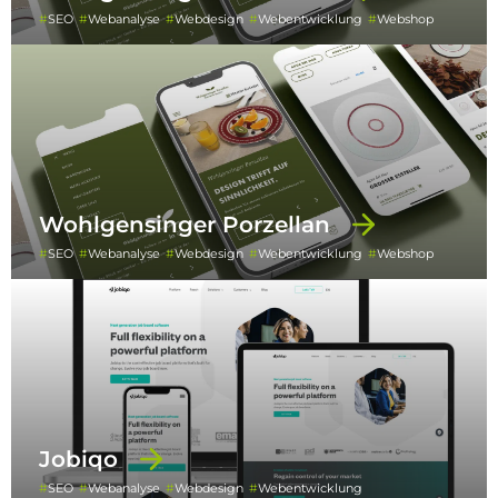
SEO
Webanalyse
Webdesign
Webentwicklung
Webshop
Wohlgensinger Porzellan
SEO
Webanalyse
Webdesign
Webentwicklung
Webshop
Jobiqo
SEO
Webanalyse
Webdesign
Webentwicklung