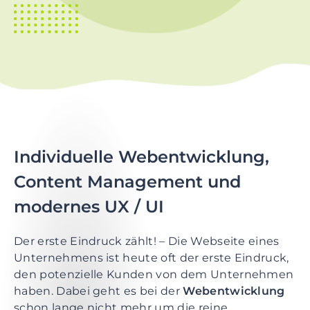
t
i
o
n
S
k
i
p
t
Individuelle Webentwicklung,
o
Content Management und
m
a
modernes UX / UI
i
n
Der erste Eindruck zählt! – Die Webseite eines
c
Unternehmens ist heute oft der erste Eindruck,
o
den potenzielle Kunden von dem Unternehmen
n
haben. Dabei geht es bei der
Webentwicklung
t
schon lange nicht mehr um die reine