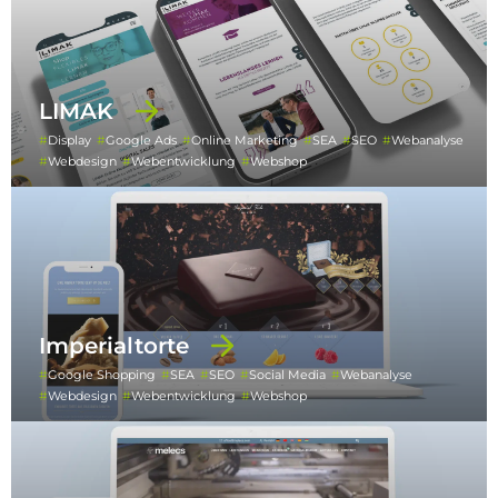
LIMAK
Display
Google Ads
Online Marketing
SEA
SEO
Webanalyse
Webdesign
Webentwicklung
Webshop
Imperialtorte
Google Shopping
SEA
SEO
Social Media
Webanalyse
Webdesign
Webentwicklung
Webshop