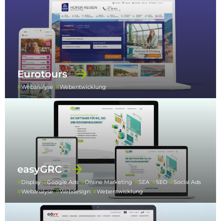
Eurotours
Webanalyse
Webentwicklung
easyGRC
Display
Google Ads
Online Marketing
SEA
SEO
Social Ads
Webanalyse
Webdesign
Webentwicklung