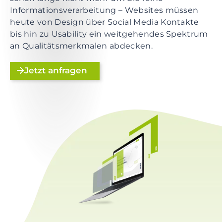
e
Informationsverarbeitung – Websites müssen
n
heute von Design über Social Media Kontakte
t
bis hin zu Usability ein weitgehendes Spektrum
S
an Qualitätsmerkmalen abdecken.
k
i
Jetzt anfragen
p
t
o
f
o
o
t
e
r