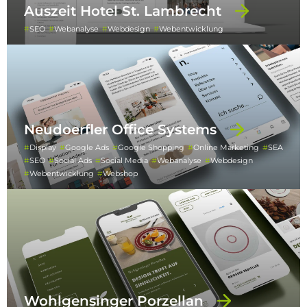
Auszeit Hotel St. Lambrecht
SEO
Webanalyse
Webdesign
Webentwicklung
Neudoerfler Office Systems
Display
Google Ads
Google Shopping
Online Marketing
SEA
SEO
Social Ads
Social Media
Webanalyse
Webdesign
Webentwicklung
Webshop
Wohlgensinger Porzellan