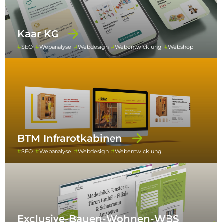
Kaar KG
SEO
Webanalyse
Webdesign
Webentwicklung
Webshop
BTM Infrarotkabinen
SEO
Webanalyse
Webdesign
Webentwicklung
Exclusive-Bauen-Wohnen-WBS