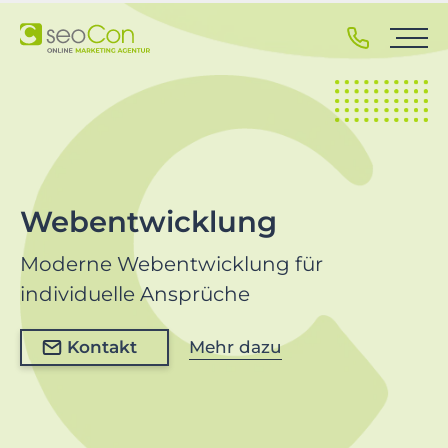
S
k
i
p
t
o
p
r
i
Webentwicklung
m
a
Moderne Webentwicklung für
r
individuelle Ansprüche
y
n
Kontakt
Mehr dazu
a
v
i
g
a