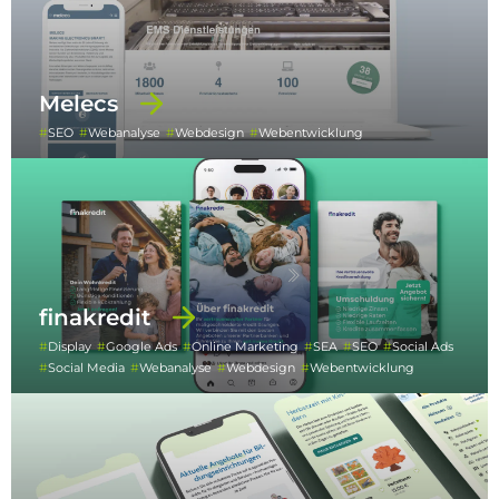
Melecs
SEO
Webanalyse
Webdesign
Webentwicklung
finakredit
Display
Google Ads
Online Marketing
SEA
SEO
Social Ads
Social Media
Webanalyse
Webdesign
Webentwicklung