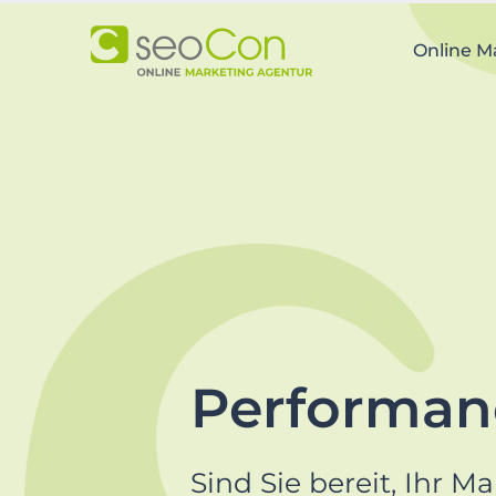
Skip
to
Online M
primary
navigation
Skip
to
main
content
Skip
to
footer
Performan
Sind Sie bereit, Ihr M