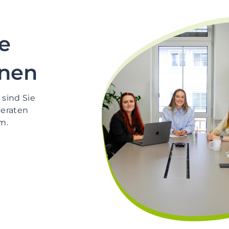
e
nnen
sind Sie
beraten
m.