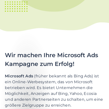
t
i
o
n
S
k
i
p
t
Wir machen Ihre Microsoft Ads
o
Kampagne zum Erfolg!
m
a
i
Microsoft Ads
(früher bekannt als Bing Ads) ist
n
ein Online-Werbesystem, das von Microsoft
c
betrieben wird. Es bietet Unternehmen die
o
Möglichkeit, Anzeigen auf Bing, Yahoo, Ecosia
n
und anderen Partnerseiten zu schalten, um eine
t
größere Zielgruppe zu erreichen.