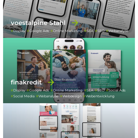
voestalpine Stahl
Display
Google Ads
Online Marketing
SEA
SEO
Webanalyse
finakredit
Display
Google Ads
Online Marketing
SEA
SEO
Social Ads
Social Media
Webanalyse
Webdesign
Webentwicklung