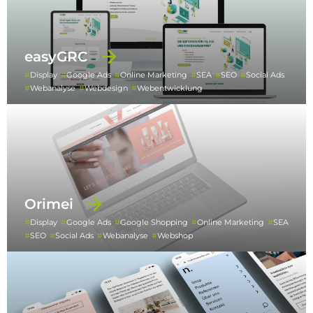
easyGRC
Display
Google Ads
Online Marketing
SEA
SEO
Social Ads
Webanalyse
Webdesign
Webentwicklung
Orimei
Display
Google Ads
Google Shopping
Online Marketing
SEA
SEO
Social Ads
Webanalyse
Webshop