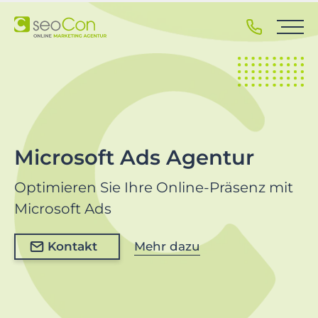
S
k
i
p
t
o
p
r
i
Microsoft Ads Agentur
m
a
Optimieren Sie Ihre Online-Präsenz mit
r
Microsoft Ads
y
n
Kontakt
Mehr dazu
a
v
i
g
a