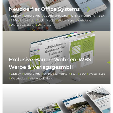
Neudoerfler Office Systems
Display
Google Ads
Google Shopping
Online Marketing
SEA
SEO
Social Ads
Social Media
Webanalyse
Webdesign
Webentwicklung
Webshop
Exclusive-Bauen-Wohnen-WBS
Werbe & VerlagsgesmbH
Display
Google Ads
Online Marketing
SEA
SEO
Webanalyse
Webdesign
Webentwicklung