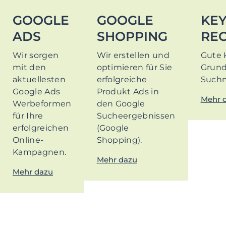
GOOGLE
GOOGLE
KE
ADS
SHOPPING
RE
Wir sorgen
Wir erstellen und
Gute 
mit den
optimieren für Sie
Grund
aktuellesten
erfolgreiche
Suchm
Google Ads
Produkt Ads in
Mehr 
Werbeformen
den Google
für Ihre
Sucheergebnissen
erfolgreichen
(Google
Online-
Shopping).
Kampagnen.
Mehr dazu
Mehr dazu