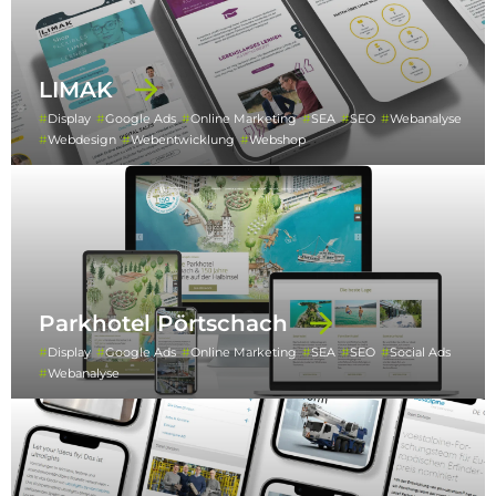
LIMAK
Display
Google Ads
Online Marketing
SEA
SEO
Webanalyse
Webdesign
Webentwicklung
Webshop
Parkhotel Pörtschach
Display
Google Ads
Online Marketing
SEA
SEO
Social Ads
Webanalyse