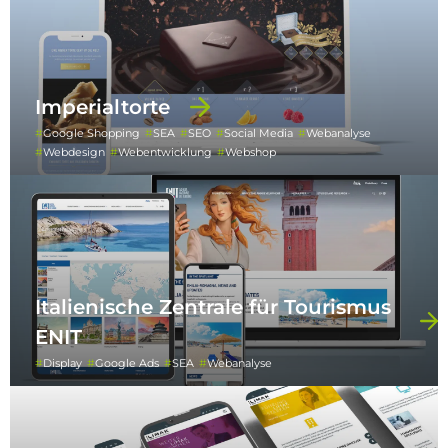
Imperialtorte
Google Shopping
SEA
SEO
Social Media
Webanalyse
Webdesign
Webentwicklung
Webshop
Italienische Zentrale für Tourismus
ENIT
Display
Google Ads
SEA
Webanalyse