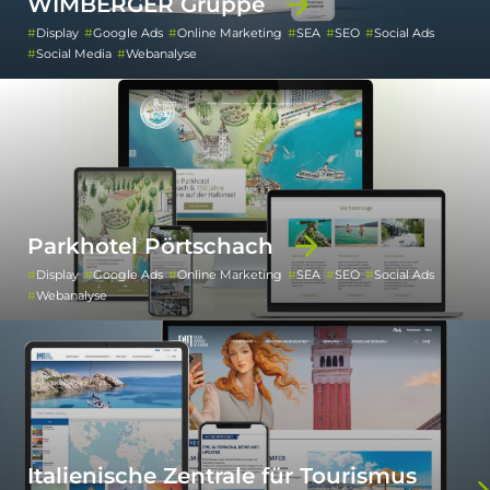
WIMBERGER Gruppe
Display
Google Ads
Online Marketing
SEA
SEO
Social Ads
Social Media
Webanalyse
Parkhotel Pörtschach
Display
Google Ads
Online Marketing
SEA
SEO
Social Ads
Webanalyse
Italienische Zentrale für Tourismus