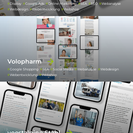
Display
Google Ads
Online Marketing
SEA
SEO
Webanalyse
Webdesign
Webentwicklung
Webshop
Volopharm
Google Shopping
SEA
Social Media
Webanalyse
Webdesign
Webentwicklung
Webshop
voestalpine Stahl