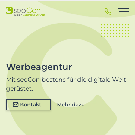
S
k
i
p
t
o
p
r
i
Werbeagentur
m
a
Mit seoCon bestens für die digitale Welt
r
gerüstet.
y
n
Kontakt
Mehr dazu
a
v
i
g
a