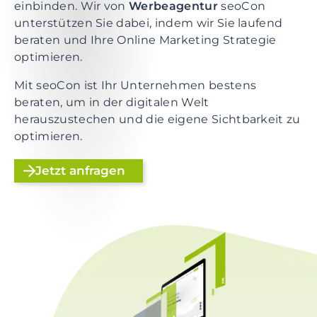
e
einbinden. Wir von
Werbeagentur
seoCon
n
unterstützen Sie dabei, indem wir Sie laufend
t
beraten und Ihre Online Marketing Strategie
S
optimieren.
k
Mit seoCon ist Ihr Unternehmen bestens
i
beraten, um in der digitalen Welt
p
herauszustechen und die eigene Sichtbarkeit zu
t
optimieren.
o
f
Jetzt anfragen
o
o
t
e
r