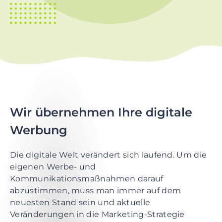
t
i
o
n
S
k
i
p
t
Wir übernehmen Ihre digitale
o
Werbung
m
a
i
Die digitale Welt verändert sich laufend. Um die
n
eigenen Werbe- und
c
Kommunikationsmaßnahmen darauf
o
abzustimmen, muss man immer auf dem
n
neuesten Stand sein und aktuelle
t
Veränderungen in die Marketing-Strategie