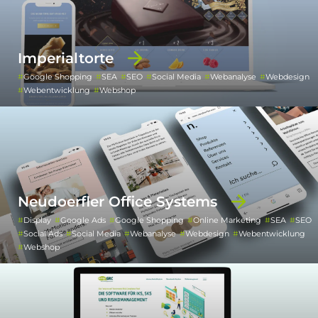
Imperialtorte
Google Shopping
SEA
SEO
Social Media
Webanalyse
Webdesign
Webentwicklung
Webshop
Neudoerfler Office Systems
Display
Google Ads
Google Shopping
Online Marketing
SEA
SEO
Social Ads
Social Media
Webanalyse
Webdesign
Webentwicklung
Webshop